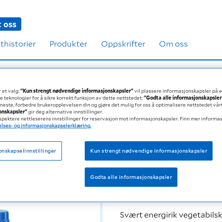
 oss
thistorier
Produkter
Oppskrifter
Om oss
t
 et valg:
"Kun strengt nødvendige informasjonskapsler"
vil plassere informasjonskapsler på 
e teknologier for å sikre korrekt funksjon av dette nettstedet;
"Godta alle informasjonskapsler
eneste, forbedre brukeropplevelsen din og gjøre det mulig for oss å optimalisere nettstedet vår
jonskapsler"
gir deg alternative innstillinger.
espektere nettleserens innstillinger for reservasjon mot informasjonskapsler. Finn mer informas
lses- og informasjonskapselerklæring.
Vegetabilsk fettemulsjon – f
onskapselinnstillinger
Kun strengt nødvendige informasjonskapsler
150 kcal
2 smaker
Godta alle informasjonskapsler
Svært energirik vegetabilsk 