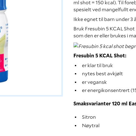
ml shot = 150 kcal). Til f
spesielt ved mangelfullt en
Ikke egnet til barn under 3 å
Bruk Fresubin 5 KCAL Shot i
som den er eller brukes i m
Fresubin 5 KCAL Shot:
er klar til bruk
nytes best avkjølt
er vegansk
er energikonsentrert (1
Smaksvarianter 120 ml Eas
Sitron
Nøytral