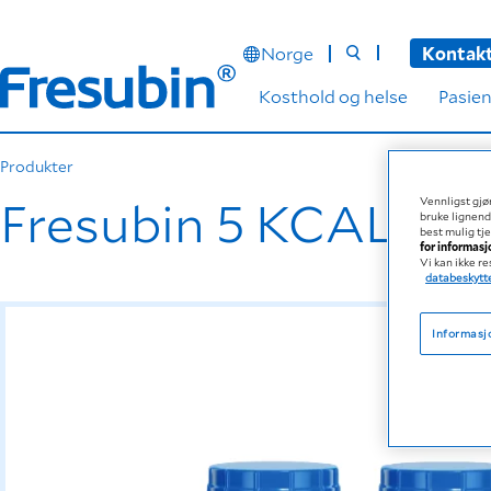
Norge
Kontakt
Kosthold og helse
Pasien
Produkter
Fresubin 5 KCAL Sho
Vennligst gjør
bruke lignend
best mulig tj
for informas
Vi kan ikke r
databeskytte
Informasj