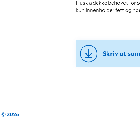
Husk å dekke behovet for ø
kun innenholder fett og noe
Skriv ut so
n © 2026