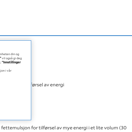
enheten din og
"
vil også gi deg
t.
"Innstillinger
jon i vår
or effektiv tilførsel av energi
fettemulsjon for tilførsel av mye energi i et lite volum (30