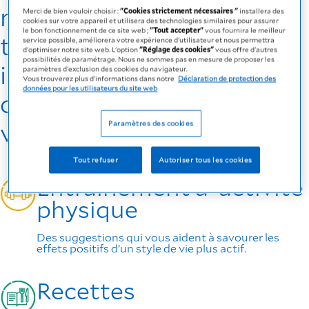
nutritionnelle. Vous
Merci de bien vouloir choisir :
"Cookies strictement nécessaires "
installera des
cookies sur votre appareil et utilisera des technologies similaires pour assurer
le bon fonctionnement de ce site web ;
"Tout accepter"
vous fournira le meilleur
trouverez ci-dessous des
service possible, améliorera votre expérience d'utilisateur et nous permettra
d'optimiser notre site web. L'option
"Réglage des cookies"
vous offre d'autres
possibilités de paramétrage. Nous ne sommes pas en mesure de proposer les
informations et des
paramètres d'exclusion des cookies du navigateur.
Vous trouverez plus d'informations dans notre
Déclaration de protection des
données pour les utilisateurs du site web
conseils pour favoriser
votre bien-être général.
Paramètres des cookies
Tout refuser
Autoriser tous les cookies
Entraînement à 'activité
physique
Des suggestions qui vous aident à savourer les
effets positifs d’un style de vie plus actif.
Recettes