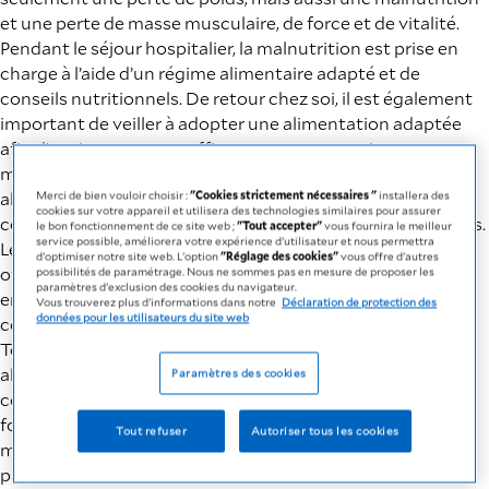
et une perte de masse musculaire, de force et de vitalité.
Pendant le séjour hospitalier, la malnutrition est prise en
charge à l’aide d’un régime alimentaire adapté et de
conseils nutritionnels. De retour chez soi, il est également
important de veiller à adopter une alimentation adaptée
afin d’avoir un apport suffisant en macronutriments et
micronutriments pour une guérison optimale. Une
alimentation couvrant les besoins nutritionnels peut
Merci de bien vouloir choisir :
"Cookies strictement nécessaires "
installera des
cookies sur votre appareil et utilisera des technologies similaires pour assurer
corriger une malnutrition existante ou diminuer les risques.
le bon fonctionnement de ce site web ;
"Tout accepter"
vous fournira le meilleur
service possible, améliorera votre expérience d'utilisateur et nous permettra
Les produits nutritifs à boire et compléments alimentaires
d'optimiser notre site web. L'option
"Réglage des cookies"
vous offre d'autres
offrent un soutien simple permettant de couvrir le besoin
possibilités de paramétrage. Nous ne sommes pas en mesure de proposer les
paramètres d'exclusion des cookies du navigateur.
en nutriments aussi durant les périodes difficiles de la
Vous trouverez plus d'informations dans notre
Déclaration de protection des
données pour les utilisateurs du site web
convalescence.
Toutefois, la guérison ne dépend pas uniquement d’une
alimentation adaptée ou d’un bon état nutritionnel. Le
Paramètres des cookies
contact avec la famille et les amis, la récupération de sa
force physique grâce à des exercices simples ainsi que la
Tout refuser
Autoriser tous les cookies
mise en pratique consciencieuse du traitement préconisé
par le médecin ou le nutritionniste vous aideront à