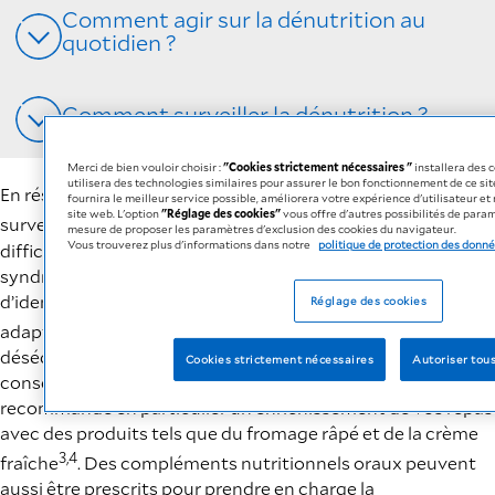
Comment agir sur la dénutrition au
quotidien ?
Comment surveiller la dénutrition ?
Merci de bien vouloir choisir :
"Cookies strictement nécessaires "
installera des c
utilisera des technologies similaires pour assurer le bon fonctionnement de ce sit
En résumé, plusieurs situations peuvent favoriser la
fournira le meilleur service possible, améliorera votre expérience d'utilisateur e
site web. L'option
"Réglage des cookies"
vous offre d'autres possibilités de par
8
survenue d’une dénutrition
: un isolement social, des
mesure de proposer les paramètres d'exclusion des cookies du navigateur.
Vous trouverez plus d'informations dans notre
politique de protection des donnée
difficultés de mobilité, une maladie chronique, un
syndrome dépressif, des troubles digestifs… Il convient
d’identifier la ou les causes, puis d’apporter des solutions
Réglage des cookies
3
adaptées et des aides à domicile
. Pour corriger le
déséquilibre nutritionnel, votre médecin vous délivre des
Cookies strictement nécessaires
Autoriser tous
conseils concernant votre alimentation et vous
recommande en particulier un enrichissement de vos repas
avec des produits tels que du fromage râpé et de la crème
3,4
fraîche
. Des compléments nutritionnels oraux peuvent
aussi être prescrits pour prendre en charge la