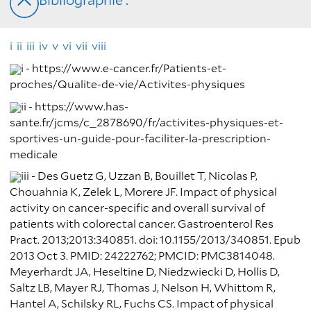
i
ii
iii
iv
v
vi
vii
viii
i - https://www.e-cancer.fr/Patients-et-
proches/Qualite-de-vie/Activites-physiques
ii - https://www.has-
sante.fr/jcms/c_2878690/fr/activites-physiques-et-
sportives-un-guide-pour-faciliter-la-prescription-
medicale
iii - Des Guetz G, Uzzan B, Bouillet T, Nicolas P,
Chouahnia K, Zelek L, Morere JF. Impact of physical
activity on cancer-specific and overall survival of
patients with colorectal cancer. Gastroenterol Res
Pract. 2013;2013:340851. doi: 10.1155/2013/340851. Epub
2013 Oct 3. PMID: 24222762; PMCID: PMC3814048.
Meyerhardt JA, Heseltine D, Niedzwiecki D, Hollis D,
Saltz LB, Mayer RJ, Thomas J, Nelson H, Whittom R,
Hantel A, Schilsky RL, Fuchs CS. Impact of physical