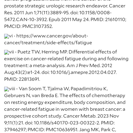
prostate strategic urologic research endeavor. Cancer
Res. 2011 Jun 1;71(11):3889-95. doi: 10.1158/0008-
5472.CAN-10-3932. Epub 2011 May 24. PMID: 21610110;
PMCID: PMC3107352.
vi - https://www.cancer.gov/about-
cancer/treatment/side-effects/fatigue
vii - Puetz TW, Herring MP. Differential effects of
exercise on cancer-related fatigue during and following
treatment: a meta-analysis. Am J Prev Med. 2012
Aug;43(2):e1-24. doi: 10.1016/j.amepre.2012.04.027.
PMID: 22813691.
viii - Van Soom T, Tjalma W, Papadimitriou K,
Gebruers N, van Breda E. The effects of chemotherapy
on resting energy expenditure, body composition, and
cancer-related fatigue in women with breast cancer: a
prospective cohort study. Cancer Metab. 2023 Nov
9;11(1):21. doi: 10.1186/s40170-023-00322-2. PMID:
37946297; PMCID: PMC10636951. Jang MK, Park C,