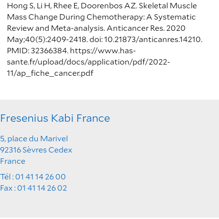
Hong S, Li H, Rhee E, Doorenbos AZ. Skeletal Muscle
Mass Change During Chemotherapy: A Systematic
Review and Meta-analysis. Anticancer Res. 2020
May;40(5):2409-2418. doi: 10.21873/anticanres.14210.
PMID: 32366384. https://www.has-
sante.fr/upload/docs/application/pdf/2022-
11/ap_fiche_cancer.pdf
Fresenius Kabi France
5, place du Marivel
92316 Sèvres Cedex
France
Tél : 01 41 14 26 00
Fax : 01 41 14 26 02