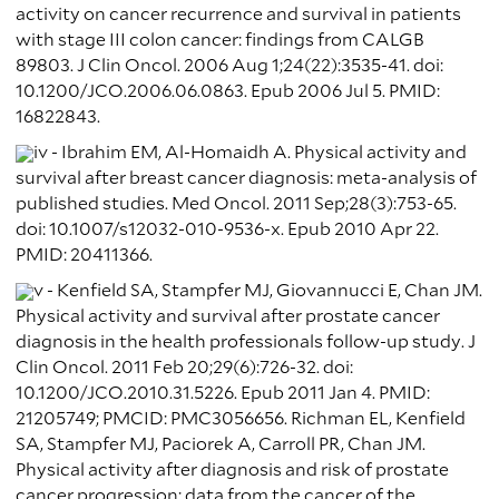
activity on cancer recurrence and survival in patients
with stage III colon cancer: findings from CALGB
89803. J Clin Oncol. 2006 Aug 1;24(22):3535-41. doi:
10.1200/JCO.2006.06.0863. Epub 2006 Jul 5. PMID:
16822843.
iv - Ibrahim EM, Al-Homaidh A. Physical activity and
survival after breast cancer diagnosis: meta-analysis of
published studies. Med Oncol. 2011 Sep;28(3):753-65.
doi: 10.1007/s12032-010-9536-x. Epub 2010 Apr 22.
PMID: 20411366.
v - Kenfield SA, Stampfer MJ, Giovannucci E, Chan JM.
Physical activity and survival after prostate cancer
diagnosis in the health professionals follow-up study. J
Clin Oncol. 2011 Feb 20;29(6):726-32. doi:
10.1200/JCO.2010.31.5226. Epub 2011 Jan 4. PMID:
21205749; PMCID: PMC3056656. Richman EL, Kenfield
SA, Stampfer MJ, Paciorek A, Carroll PR, Chan JM.
Physical activity after diagnosis and risk of prostate
cancer progression: data from the cancer of the