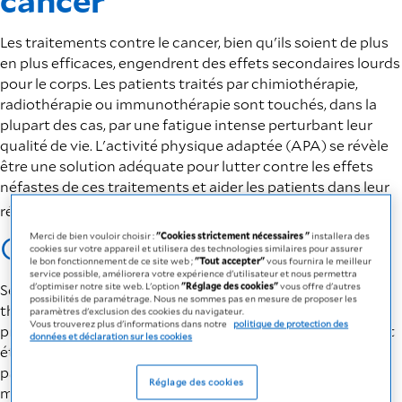
cancer
Les traitements contre le cancer, bien qu'ils soient de plus
en plus efficaces, engendrent des effets secondaires lourds
pour le corps. Les patients traités par chimiothérapie,
radiothérapie ou immunothérapie sont touchés, dans la
plupart des cas, par une fatigue intense perturbant leur
qualité de vie. L'activité physique adaptée (APA) se révèle
être une solution adéquate pour lutter contre les effets
néfastes de ces traitements et aider les patients dans leur
i
rémission.
Qu'est-ce que l'APA ?
Merci de bien vouloir choisir :
"Cookies strictement nécessaires "
installera des
cookies sur votre appareil et utilisera des technologies similaires pour assurer
le bon fonctionnement de ce site web ;
"Tout accepter"
vous fournira le meilleur
service possible, améliorera votre expérience d'utilisateur et nous permettra
d'optimiser notre site web. L'option
"Réglage des cookies"
vous offre d'autres
Selon la HAS, l'activité physique adaptée (APA) est une
possibilités de paramétrage. Nous ne sommes pas en mesure de proposer les
thérapie non médicamenteuse validée par des données
paramètres d'exclusion des cookies du navigateur.
Vous trouverez plus d'informations dans notre
politique de protection des
probantes pour de nombreuses pathologies chroniques et
données et déclaration sur les cookies
états de santé. Dans le cadre du parcours de soins du
patient, l'APA est prescrite par un médecin spécialiste en
Réglage des cookies
médecine générale ou d'une autre spécialité, en soins de