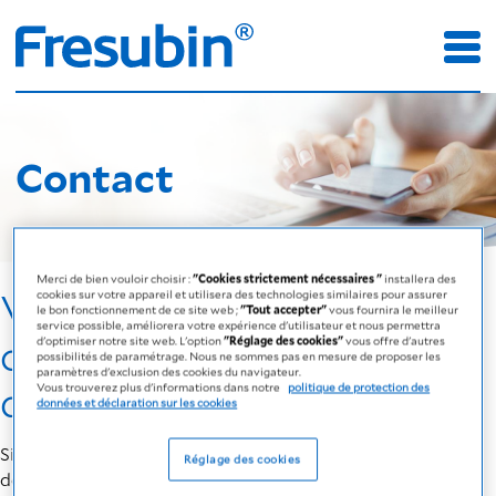
Contact
Merci de bien vouloir choisir :
"Cookies strictement nécessaires "
installera des
Vos questions,
cookies sur votre appareil et utilisera des technologies similaires pour assurer
le bon fonctionnement de ce site web ;
"Tout accepter"
vous fournira le meilleur
service possible, améliorera votre expérience d'utilisateur et nous permettra
commentaires et
d'optimiser notre site web. L'option
"Réglage des cookies"
vous offre d'autres
possibilités de paramétrage. Nous ne sommes pas en mesure de proposer les
paramètres d'exclusion des cookies du navigateur.
demandes
Vous trouverez plus d'informations dans notre
politique de protection des
données et déclaration sur les cookies
Si vous souhaitez obtenir des informations sur un groupe
Réglage des cookies
de produits, un produit ou un service, veuillez remplir le