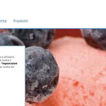
ette
Prodotti
o e utilizzerà
à inoltre il
b.
“Impostazioni
dei cookie del