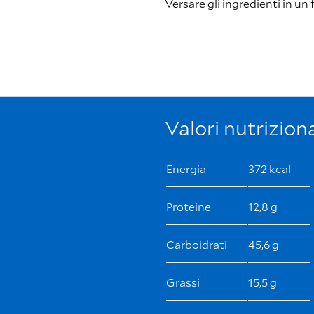
Versare gli ingredienti in un 
Valori nutrizion
Energia
372 kcal
Proteine
12,8 g
Carboidrati
45,6 g
Grassi
15,5 g