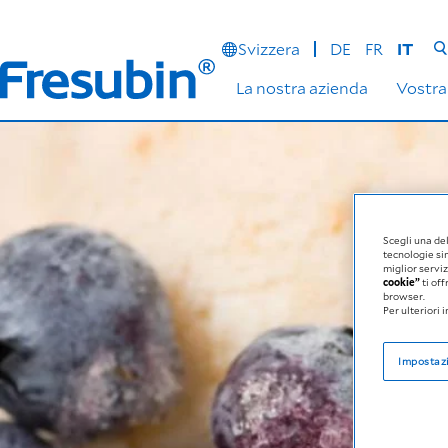
Svizzera
DE
FR
IT
La nostra azienda
Vostra
Scegli una de
tecnologie si
miglior serviz
cookie”
ti off
browser.
Per ulteriori 
Impostazi