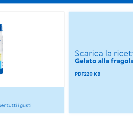
Scarica la ricet
Gelato alla fragol
PDF
220 KB
 tutti i gusti