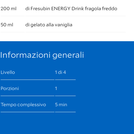
200 ml
di Fresubin ENERGY Drink fragola freddo
50 ml
di gelato alla vaniglia
Informazioni generali
Livello
1 di 4
Porzioni
1
Tempo complessivo
5 min