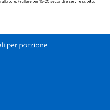
frullatore. Frullare per 15-20 secondi e servire subito.
ali per porzione