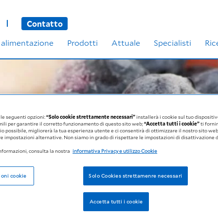
Contatto
 alimentazione
Prodotti
Attuale
Specialisti
Ric
lle seguenti opzioni:
“Solo cookie strettamente necessari”
installerà i cookie sul tuo dispositiv
mili per garantire il corretto funzionamento di questo sito web;
“Accetta tutti i cookie”
ti fornir
io possibile, migliorerà la tua esperienza utente e ci consentirà di ottimizzare il nostro sito we
re impostazioni alternative. Non siamo in grado di rispettare le impostazioni di disattivazione 
informazioni, consulta la nostra
informativa Privacy e utilizzo Cookie
oni cookie
Solo Cookies strettamenre necessari
Accetta tutti i cookie