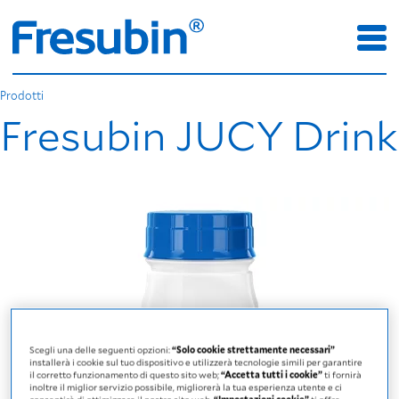
Prodotti
Fresubin JUCY Drink
Scegli una delle seguenti opzioni:
“Solo cookie strettamente necessari”
installerà i cookie sul tuo dispositivo e utilizzerà tecnologie simili per garantire
il corretto funzionamento di questo sito web;
“Accetta tutti i cookie”
ti fornirà
inoltre il miglior servizio possibile, migliorerà la tua esperienza utente e ci