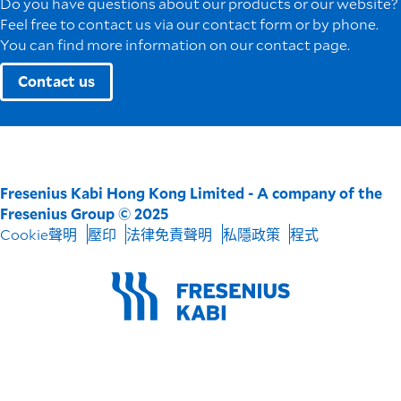
Do you have questions about our products or our website?
Feel free to contact us via our contact form or by phone.
You can find more information on our contact page.
Contact us
Fresenius Kabi Hong Kong Limited - A company of the
Fresenius Group © 2025
Cookie聲明
壓印
法律免責聲明
私隱政策
程式