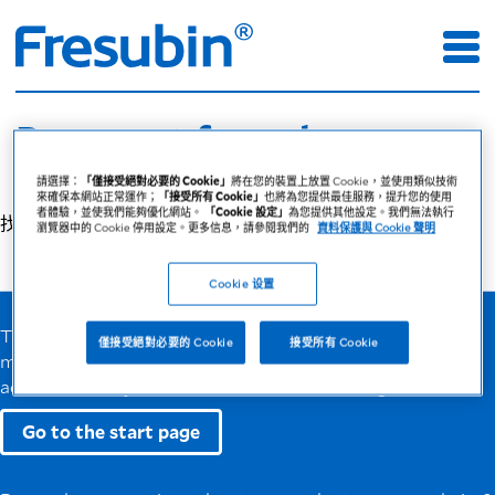
Page not found
請選擇：
「僅接受絕對必要的 Cookie」
將在您的裝置上放置 Cookie，並使用類似技術
來確保本網站正常運作；
「接受所有 Cookie」
也將為您提供最佳服務，提升您的使用
者體驗，並使我們能夠優化網站。
「Cookie 設定」
為您提供其他設定。我們無法執行
找不到所要求的頁面。
瀏覽器中的 Cookie 停用設定。更多信息，請參閱我們的
資料保護與 Cookie 聲明
Cookie 设置
The page you are looking for does not seem to exist. You
僅接受絕對必要的 Cookie
接受所有 Cookie
may have entered an incorrect or outdated URL in the
address line of your browser. Please check it again.
Go to the start page