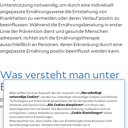
Unterstützung notwendig, um durch eine individuell
angepasste Ernährungsweise die Entstehung von
Krankheiten zu vermeiden oder deren Verlauf positiv zu
beeinflussen. Während die Ernährungsberatung in erster
Linie der Prävention dient und gesunde Menschen
adressiert, richtet sich die Ernährungstherapie
ausschließlich an Personen, deren Erkrankung durch eine
angepasste Ernährung positiv beeinflusst werden kann.
Was versteht man unter
Ernährungstherapie?
Bitte treffen Sie eine Auswahl: Bei der Auswahl von
„Nur unbedingt
notwendige Cookies“
, werden nur unbedingt notwendige Cookies und ähnliche
Die Ernährungstherapie ist eine Ernährungsintervention
Technologien auf Ihrem Gerät gespeichert, die für die korrekte Funktion unserer
Website unerlässlich sind.
„Alle Cookies akzeptieren“
wird Ihnen den
mit klarer therapeutischer Ausrichtung.
bestmöglichen Service bieten, Ihre Benutzererfahrung verbessern und uns
ermöglichen, unsere Website zu optimieren.
„Cookie-Einstellungen“
bietet
Ihnen alternative Einstellungen.
Bitte beachten Sie, dass Cookie-Opt-out-Einstellungen ihres Browsers nicht
berücksichtigt werden. Weitere Informationen finden Sie in