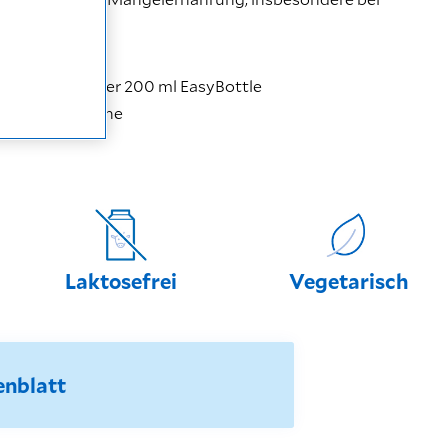
chtungen in der 200 ml EasyBottle
 in einer Flasche
Laktosefrei
Vegetarisch
enblatt