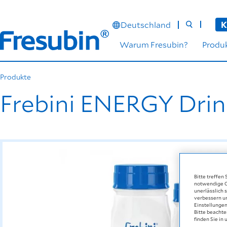
Deutschland
K
Warum Fresubin?
Produ
Produkte
Frebini ENERGY Drin
Bitte treffen
notwendige Co
unerlässlich 
verbessern u
Einstellungen
Bitte beachte
finden Sie in 