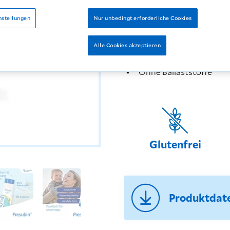
erhöhtem Energiebedarf.
nstellungen
Nur unbedingt erforderliche Cookies
Ihre Vorteile auf einen Blick
2 leckere Geschmacksri
Alle Cookies akzeptieren
Hochkalorisch: 300 kcal
Ohne Ballaststoffe
Glutenfrei
Produktdat