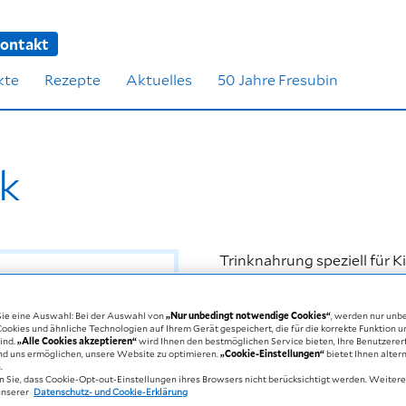
ontakt
kte
Rezepte
Aktuelles
50 Jahre Fresubin
k
Trinknahrung speziell für K
300 kcal
2 Varianten
 Sie eine Auswahl: Bei der Auswahl von
„Nur unbedingt notwendige Cookies“
, werden nur unb
okies und ähnliche Technologien auf Ihrem Gerät gespeichert, die für die korrekte Funktion 
sind.
„Alle Cookies akzeptieren“
wird Ihnen den bestmöglichen Service bieten, Ihre Benutzere
nd uns ermöglichen, unsere Website zu optimieren.
„Cookie-Einstellungen“
bietet Ihnen alter
Trinknahrung mit tollem Ge
.
n Sie, dass Cookie-Opt-out-Einstellungen ihres Browsers nicht berücksichtigt werden. Weiter
von 1 bis 12 Jahren abges
unserer
Datenschutz- und Cookie-Erklärung
Kindern mit bestehender o