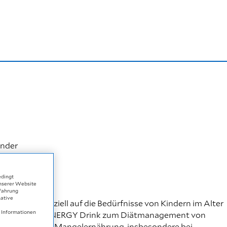
inder
edingt
unserer Website
rfahrung
native
schmack, speziell auf die Bedürfnisse von Kindern im Alter
e Informationen
timmt. Frebini ENERGY Drink zum Diätmanagement von
der drohender Mangelernährung, insbesondere bei