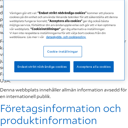
användningen av informationen som tillhandahålls på
denna webbplats, förutom när felaktig information
Vänligen gör ett val:
"Endast strikt nödvändiga cookies"
kommer att placera
cookies på din enhet och använda liknande tekniker för att säkerställa att denna
publiceras avsiktligt eller med grov vårdslöshet. Med
webbplats fungerar korrekt;
"Acceptera alla cookies"
ger dig också bästa
förbehåll för det föregående sker användningen av
möjliga service, förbättrar din användarupplevelse och gör att vi kan optimera
vår webbplats.
"Cookieinställningar"
ger dig alternativa inställningar.
webbplatsen på användarens egen personliga risk.
Vi kan inte respektera inställningarna för att välja bort cookies från din
webbläsare. Läs mer i vår
dataskydds- och cookiepolicy.
För amerikanska webbplatsanvändare: Vissa jurisdiktioner
kanske inte tillåter vissa friskrivningar från garantier, så
Cookie-inställningar
vissa av undantagen ovan kanske inte gäller dig. I sådana
jurisdiktioner frånsäger vi oss garantier i den utsträckning
som tillåts enligt tillämplig lag. VIKTIGT MEDDELANDE:
Endast strikt nödvändiga cookies
Acceptera alla cookies
Fresenius Kabis Fresubinprodukter är inte tillgängliga i
USA.
Denna webbplats innehåller allmän information avsedd för
en internationell publik.
Företagsinformation och
produktinformation