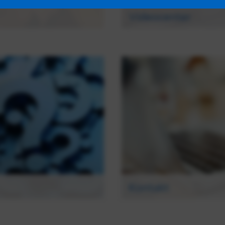
Videocenter
Här hittar du instruktion
Kontakt
Vi ser fram emot att höra 