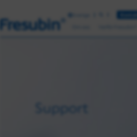
Sverige
Kontak
Om oss
Varför Fresubin?
Support