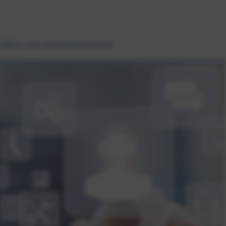
Hälso- och sjukvårdspersonal