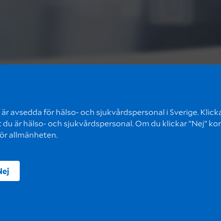
är avsedda för hälso- och sjukvårdspersonal i Sverige. Klicka 
t du är hälso- och sjukvårdspersonal. Om du klickar ”Nej” ko
för allmänheten.
Nej