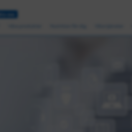
ta oss
Våra produkter
Nutrition för dig
Våra tjänster