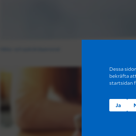
Hälso- och sjukvårdspersonal
Dessa sidor 
bekräfta at
startsidan 
Ja