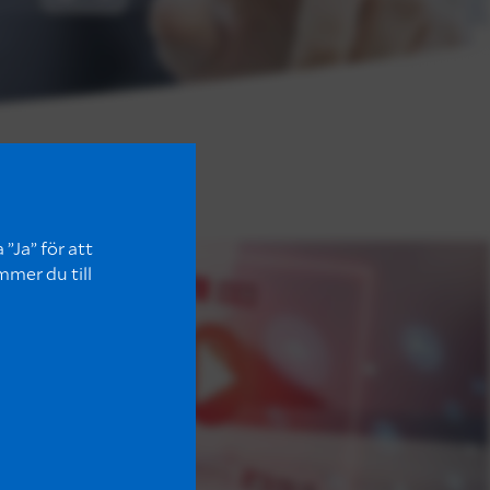
”Ja” för att
mmer du till