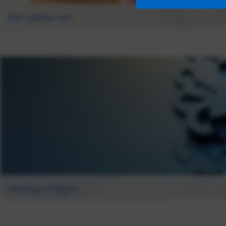
Att ladda ner
Här finns nedladdningsbara pdf-filer.
Vanliga frågor
Hitta svaren på några av de vanligaste frågorna.