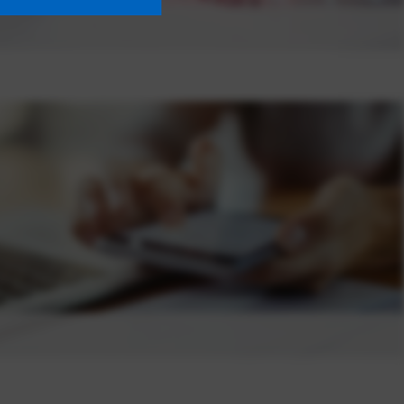
s- och informationsfilmer.
av dig!