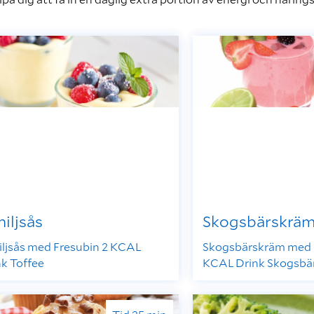
iljsås
Skogsbärskrä
iljsås med Fresubin 2 KCAL
Skogsbärskräm med 
nk Toffee
KCAL Drink Skogsbä