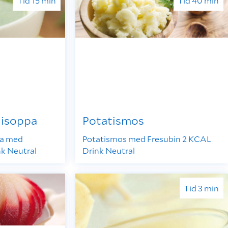
Tid 15 min
Tid 40 min
lisoppa
Potatismos
pa med
Potatismos med Fresubin 2 KCAL
nk Neutral
Drink Neutral
Tid 3 min