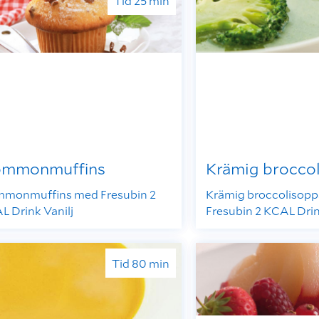
Tid 25 min
ommonmuffins
Krämig brocco
mmonmuffins med Fresubin 2
Krämig broccolisop
L Drink Vanilj
Fresubin 2 KCAL Dri
Tid 80 min