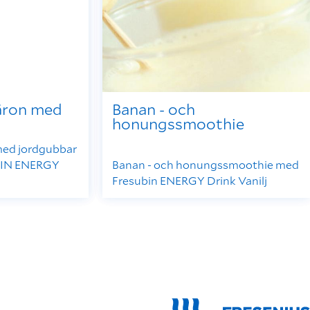
äron med
Banan - och
honungssmoothie
ed jordgubbar
EIN ENERGY
Banan - och honungssmoothie med
Fresubin ENERGY Drink Vanilj