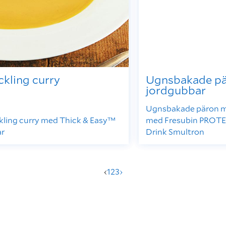
ckling curry
Ugnsbakade p
jordgubbar
Ugnsbakade päron m
kling curry med Thick & Easy™
med Fresubin PROT
ar
Drink Smultron
‹
1
2
3
›