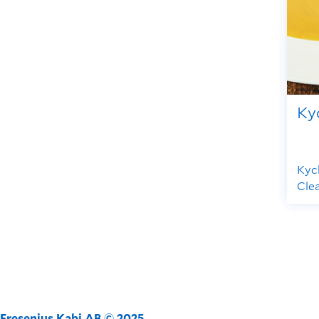
Ky
Kyc
Cle
Fresenius Kabi AB © 2025