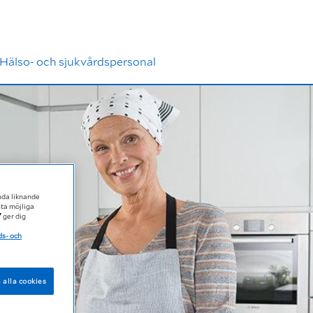
Hälso- och sjukvårdspersonal
nda liknande
sta möjliga
"
ger dig
ds- och
 alla cookies