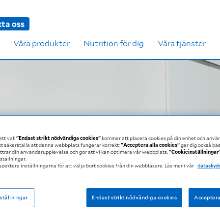
ta oss
Våra produkter
Nutrition för dig
Våra tjänster
ett val:
"Endast strikt nödvändiga cookies"
kommer att placera cookies på din enhet och anvä
att säkerställa att denna webbplats fungerar korrekt;
"Acceptera alla cookies"
ger dig också bä
ättrar din användarupplevelse och gör att vi kan optimera vår webbplats.
"Cookieinställningar
ställningar.
spektera inställningarna för att välja bort cookies från din webbläsare. Läs mer i vår
dataskyd
tlagning med
ställningar
Endast strikt nödvändiga cookies
Acceptera