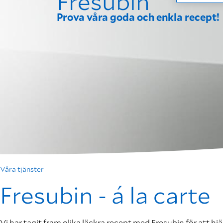
Fresubin
Prova våra goda och enkla recept!
Våra tjänster
Fresubin - á la carte
Vi har tagit fram olika läckra recept med Fresubin för att hjä