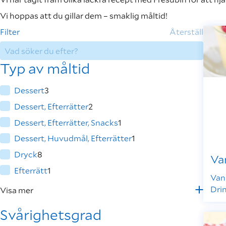
Vi hoppas att du gillar dem – smaklig måltid!
Filter
Återställ
Typ av måltid
Dessert
3
Dessert, Efterrätter
2
Dessert, Efterrätter, Snacks
1
Dessert, Huvudmål, Efterrätter
1
Dryck
8
Van
Efterrätt
1
Van
Dri
Visa mer
Svårighetsgrad