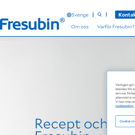
Sverige
Kontak
Om oss
Varför Fresubin?
Vänligen gör 
tekniker för 
service, förb
alternativa in
Vi kan inte re
cookiepolicy.
Recept och ma
Cookie-in