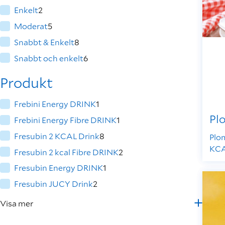
Enkelt
2
Moderat
5
Snabbt & Enkelt
8
Snabbt och enkelt
6
Produkt
Frebini Energy DRINK
1
Pl
Frebini Energy Fibre DRINK
1
Fresubin 2 KCAL Drink
8
Plo
KCA
Fresubin 2 kcal Fibre DRINK
2
Fresubin Energy DRINK
1
Fresubin JUCY Drink
2
Visa mer